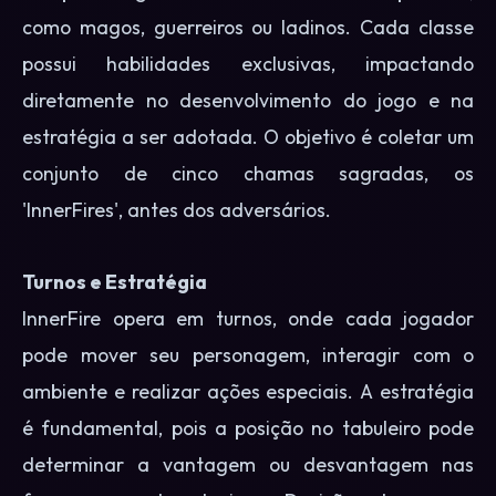
como magos, guerreiros ou ladinos. Cada classe
possui habilidades exclusivas, impactando
diretamente no desenvolvimento do jogo e na
estratégia a ser adotada. O objetivo é coletar um
conjunto de cinco chamas sagradas, os
'InnerFires', antes dos adversários.
Turnos e Estratégia
InnerFire opera em turnos, onde cada jogador
pode mover seu personagem, interagir com o
ambiente e realizar ações especiais. A estratégia
é fundamental, pois a posição no tabuleiro pode
determinar a vantagem ou desvantagem nas