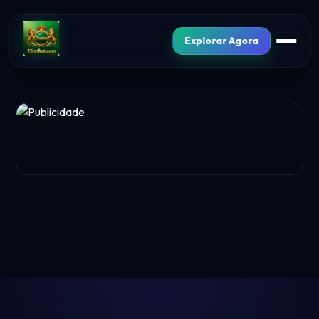
Explorar Agora