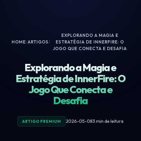
EXPLORANDO A MAGIA E
HOME
/
ARTIGOS
/
ESTRATÉGIA DE INNERFIRE: O
JOGO QUE CONECTA E DESAFIA
Explorando a Magia e
Estratégia de InnerFire: O
Jogo Que Conecta e
Desafia
2026-05-08
3 min de leitura
ARTIGO PREMIUM