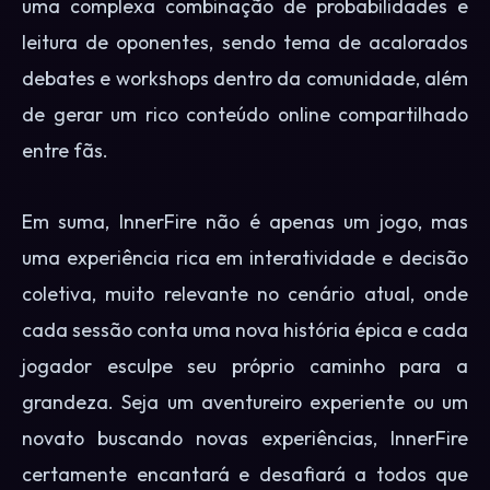
uma complexa combinação de probabilidades e
leitura de oponentes, sendo tema de acalorados
debates e workshops dentro da comunidade, além
de gerar um rico conteúdo online compartilhado
entre fãs.
Em suma, InnerFire não é apenas um jogo, mas
uma experiência rica em interatividade e decisão
coletiva, muito relevante no cenário atual, onde
cada sessão conta uma nova história épica e cada
jogador esculpe seu próprio caminho para a
grandeza. Seja um aventureiro experiente ou um
novato buscando novas experiências, InnerFire
certamente encantará e desafiará a todos que