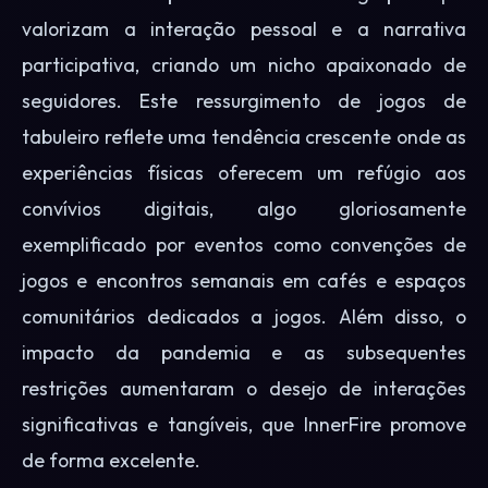
valorizam a interação pessoal e a narrativa
participativa, criando um nicho apaixonado de
seguidores. Este ressurgimento de jogos de
tabuleiro reflete uma tendência crescente onde as
experiências físicas oferecem um refúgio aos
convívios digitais, algo gloriosamente
exemplificado por eventos como convenções de
jogos e encontros semanais em cafés e espaços
comunitários dedicados a jogos. Além disso, o
impacto da pandemia e as subsequentes
restrições aumentaram o desejo de interações
significativas e tangíveis, que InnerFire promove
de forma excelente.