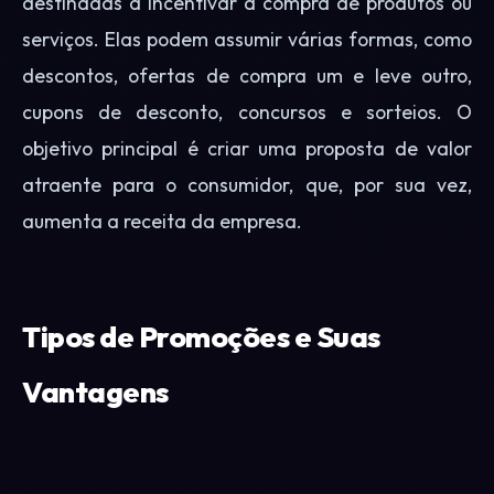
destinadas a incentivar a compra de produtos ou
serviços. Elas podem assumir várias formas, como
descontos, ofertas de compra um e leve outro,
cupons de desconto, concursos e sorteios. O
objetivo principal é criar uma proposta de valor
atraente para o consumidor, que, por sua vez,
aumenta a receita da empresa.
Tipos de Promoções e Suas
Vantagens