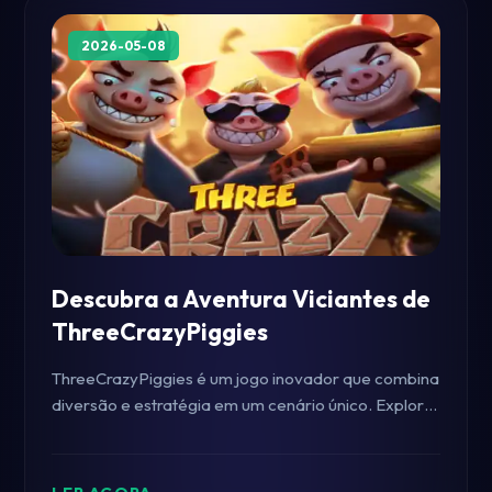
2026-05-08
Descubra a Aventura Viciantes de
ThreeCrazyPiggies
ThreeCrazyPiggies é um jogo inovador que combina
diversão e estratégia em um cenário único. Explore
sua mecânica envolvente e as regras emocionantes
que tornam este jogo uma experiência inesquecível.