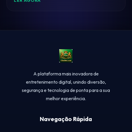
LER AGORA
A plataforma mais inovadora de
entretenimento digital, unindo diversão,
segurança e tecnologia de ponta para a sua
melhor experiência.
Navegação Rápida