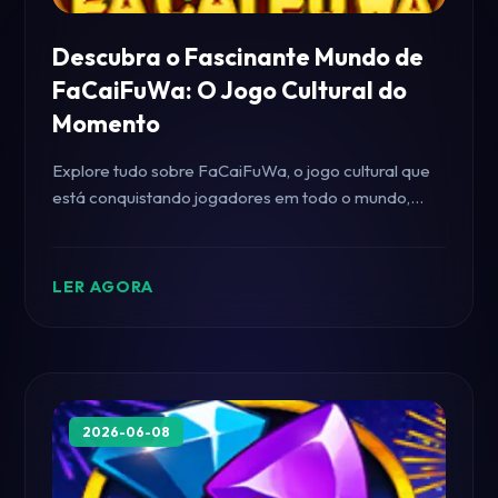
Descubra o Fascinante Mundo de
FaCaiFuWa: O Jogo Cultural do
Momento
Explore tudo sobre FaCaiFuWa, o jogo cultural que
está conquistando jogadores em todo o mundo,
com uma análise detalhada das regras e dinâmica
inovadora.
LER AGORA
2026-06-08