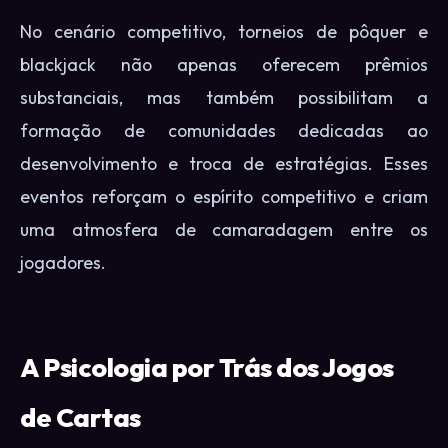
No cenário competitivo, torneios de pôquer e
blackjack não apenas oferecem prêmios
substanciais, mas também possibilitam a
formação de comunidades dedicadas ao
desenvolvimento e troca de estratégias. Esses
eventos reforçam o espírito competitivo e criam
uma atmosfera de camaradagem entre os
jogadores.
A Psicologia por Trás dos Jogos
de Cartas