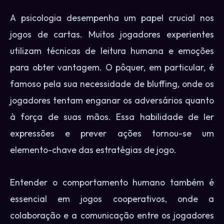
A psicologia desempenha um papel crucial nos
jogos de cartas. Muitos jogadores experientes
utilizam técnicas de leitura humana e emoções
para obter vantagem. O pôquer, em particular, é
famoso pela sua necessidade de bluffing, onde os
jogadores tentam enganar os adversários quanto
à força de suas mãos. Essa habilidade de ler
expressões e prever ações tornou-se um
elemento-chave das estratégias de jogo.
Entender o comportamento humano também é
essencial em jogos cooperativos, onde a
colaboração e a comunicação entre os jogadores