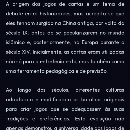
A origem dos jogos de cartas é um tema de
debate entre historiadores, mas acredita-se que
eles tenham surgido na China antiga, por volta do
século IX, antes de se popularizarem no mundo
islâmico e, posteriormente, na Europa durante o
século XIV. Inicialmente, as cartas eram utilizadas
não só para o entretenimento, mas também como
uma ferramenta pedagógica e de previsão.
Ao longo dos séculos, diferentes culturas
adaptaram e modificaram os baralhos originais
para criar jogos que se adequassem às suas
tradições e preferências. Esta evolução não
apenas demonstrou a universalidade dos jogos de