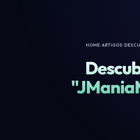
HOME
/
ARTIGOS
/
DESCU
Descub
"JMania