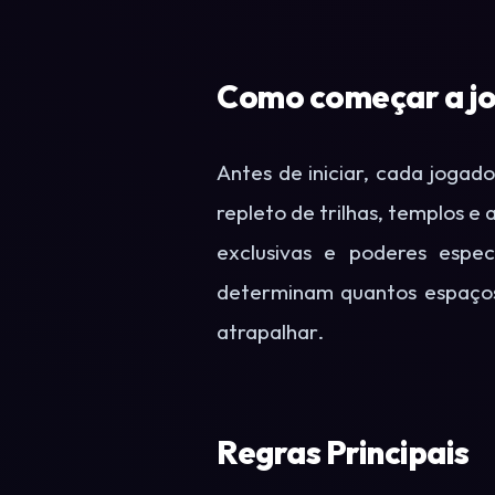
Como começar a j
Antes de iniciar, cada jogad
repleto de trilhas, templos e
exclusivas e poderes espe
determinam quantos espaços
atrapalhar.
Regras Principais