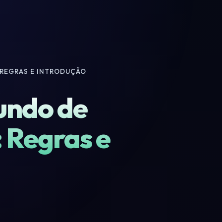
 REGRAS E INTRODUÇÃO
undo de
Regras e