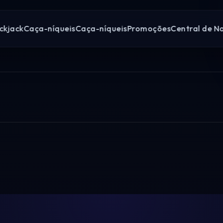
ckjack
Caça-níqueis
Caça-níqueis
Promoções
Central de No