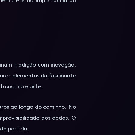
 lembrete da importância da
binam tradição com inovação.
rar elementos da fascinante
stronomia e arte.
uros ao longo do caminho. No
mprevisibilidade dos dados. O
da partida.