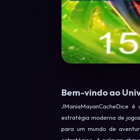
Bem-vindo ao Uni
JManiaMayanCacheDice é u
estratégia moderna de jogos 
para um mundo de aventura