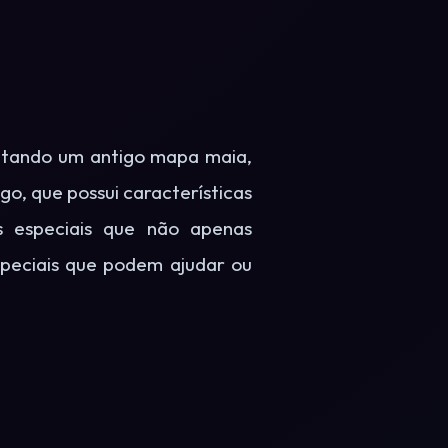
sentando um antigo mapa maia,
go, que possui características
s especiais que não apenas
peciais que podem ajudar ou