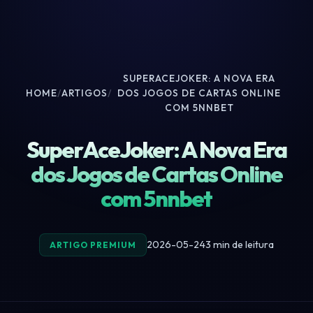
SUPERACEJOKER: A NOVA ERA
HOME
/
ARTIGOS
/
DOS JOGOS DE CARTAS ONLINE
COM 5NNBET
SuperAceJoker: A Nova Era
dos Jogos de Cartas Online
com 5nnbet
2026-05-24
3 min de leitura
ARTIGO PREMIUM