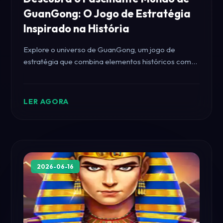
GuanGong: O Jogo de Estratégia
Inspirado na História
Explore o universo de GuanGong, um jogo de
estratégia que combina elementos históricos com
mecânicas modernas. Aprenda sobre suas regras e
como se tornar um mestre nessa aventura.
LER AGORA
2026-06-16