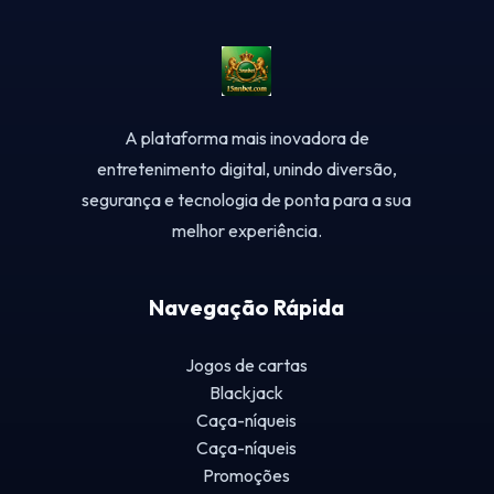
A plataforma mais inovadora de
entretenimento digital, unindo diversão,
segurança e tecnologia de ponta para a sua
melhor experiência.
Navegação Rápida
Jogos de cartas
Blackjack
Caça-níqueis
Caça-níqueis
Promoções