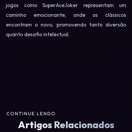
jogos como SuperAceJoker representam um
caminho emocionante, onde os clássicos
encontram o novo, promovendo tanto diversão
quanto desafio intelectual.
CONTINUE LENDO
Artigos Relacionados