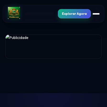
Explorar Agora